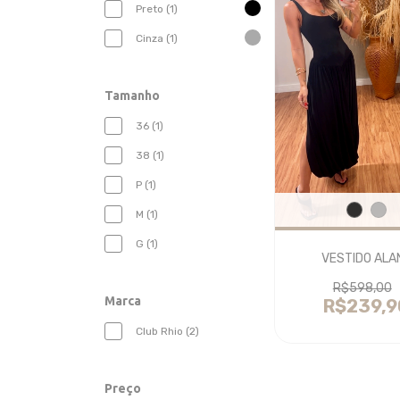
Preto (1)
Cinza (1)
Tamanho
36 (1)
38 (1)
P (1)
M (1)
G (1)
VESTIDO ALA
R$598,00
Marca
R$239,9
Club Rhio (2)
Preço